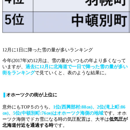
12月に1日に降った雪の量が多いランキング
今年(2017年)の12月は、雪の量がいつもの年より多くなって
いますが、
過去に12月に北海道で一日で降った雪の量が多い
街をランキング
で見ていくと、表のような結果に。
❚
オホーツクの街が上位に
意外にもTOP５のうち、
1位(西興部村:88㎝)、2位(滝上町:86
㎝)、5位(中頓別町:76㎝)はオホーツク海側の地域
です。オホ
ーツク海側でドカ雪になる時の気圧配置は、大半は
低気圧が
北海道付近を通過する時
です。