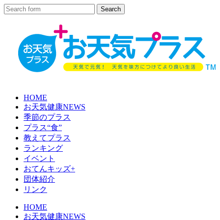
HOME
お天気健康NEWS
季節のプラス
プラス“食”
教えてプラス
ランキング
イベント
おてんキッズ+
団体紹介
リンク
HOME
お天気健康NEWS