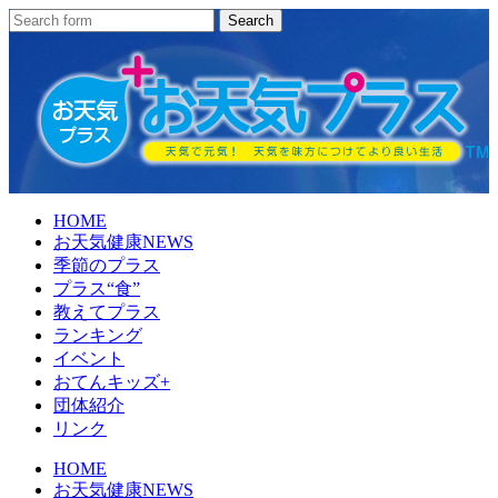
HOME
お天気健康NEWS
季節のプラス
プラス“食”
教えてプラス
ランキング
イベント
おてんキッズ+
団体紹介
リンク
HOME
お天気健康NEWS