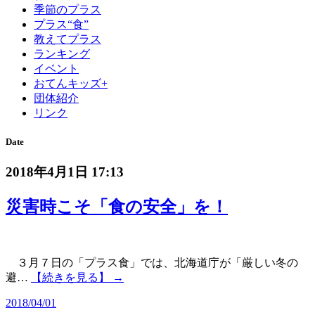
季節のプラス
プラス“食”
教えてプラス
ランキング
イベント
おてんキッズ+
団体紹介
リンク
Date
2018年4月1日 17:13
災害時こそ「食の安全」を！
３月７日の「プラス食」では、北海道庁が「厳しい冬の
避…
【続きを見る】 →
2018/04/01