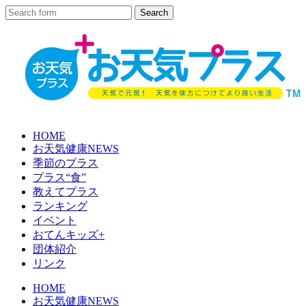
HOME
お天気健康NEWS
季節のプラス
プラス“食”
教えてプラス
ランキング
イベント
おてんキッズ+
団体紹介
リンク
HOME
お天気健康NEWS