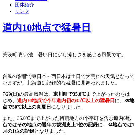
団体紹介
リンク
道内10地点で猛暑日
美瑛町 青い池 暑い日に少し涼しさを感じる風景です。
台風の影響で東日本～西日本は土日で大荒れの天気となって
いますが、北海道は記録的な猛暑に見舞われました。
7/29(日)の最高気温は、
東川町で35.8℃
まで上がったのをは
じめ、
道内10地点で今年道内初の35℃以上の猛暑日
に、
89地
点で30℃以上の真夏日
になりました。
また、35.0℃まで上がった留萌地方の小平町を含む
道内6地
点ではその地点の通年の観測史上1位の記録
に、
34地点では7
月の1位の記録
となりました。