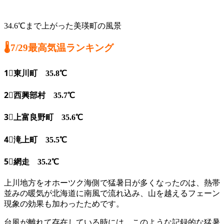
34.6℃まで上がった美瑛町の風景
🌡7/29最高気温ランキング
1⃣東川町 35.8℃
2⃣西興部村 35.7℃
3⃣上富良野町 35.6℃
4⃣滝上町 35.5℃
5⃣網走 35.2℃
上川地方をオホーツク海側で猛暑日が多くなったのは、熱帯
並みの暖気が北海道に南風で流れ込み、山を越えるフェーン
現象の効果も加わったためです。
台風が離れて存在している時には、このような記録的な猛暑