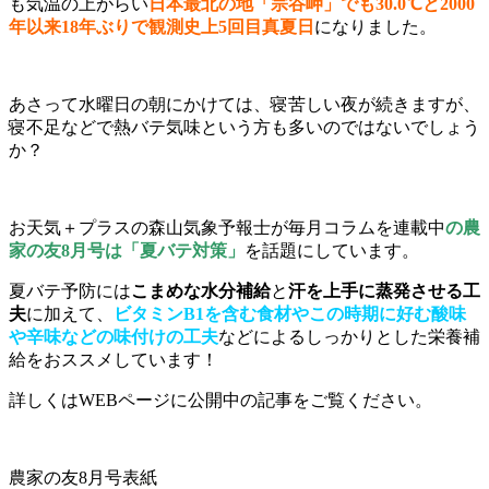
も気温の上がらい
日本最北の地「宗谷岬」でも30.0℃と2000
年以来18年ぶりで観測史上5回目真夏日
になりました。
あさって水曜日の朝にかけては、寝苦しい夜が続きますが、
寝不足などで熱バテ気味という方も多いのではないでしょう
か？
お天気＋プラスの森山気象予報士が毎月コラムを連載中
の農
家の友8月号は「夏バテ対策」
を話題にしています。
夏バテ予防には
こまめな水分補給
と
汗を上手に蒸発させる工
夫
に加えて、
ビタミンB1を含む食材やこの時期に好む酸味
や辛味などの味付けの工夫
などによるしっかりとした栄養補
給をおススメしています！
詳しくはWEBページに公開中の記事をご覧ください。
農家の友8月号表紙