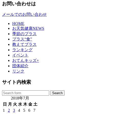
お問い合わせは
メールでのお問い合わせ
HOME
お天気健康NEWS
季節のプラス
プラス“食”
教えてプラス
ランキング
イベント
おてんキッズ+
団体紹介
リンク
サイト内検索
2018年7月
日
月
火
水
木
金
土
1
2
3
4
5
6
7