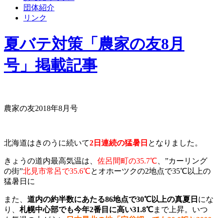
団体紹介
リンク
夏バテ対策「農家の友8月
号」掲載記事
農家の友2018年8月号
北海道はきのうに続いて
2日連続の猛暑日
となりました。
きょうの道内最高気温は、
佐呂間町の35.7℃
、”カーリング
の街”
北見市常呂で35.6℃
とオホーツクの2地点で35℃以上の
猛暑日に
また、
道内の約半数にあたる86地点で30℃以上の真夏日
にな
り、
札幌中心部でも今年2番目に高い31.8℃
まで上昇。いつ