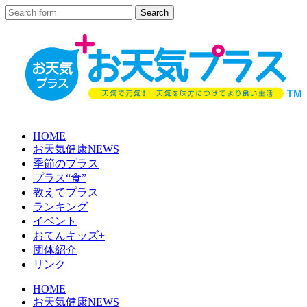
HOME
お天気健康NEWS
季節のプラス
プラス“食”
教えてプラス
ランキング
イベント
おてんキッズ+
団体紹介
リンク
HOME
お天気健康NEWS