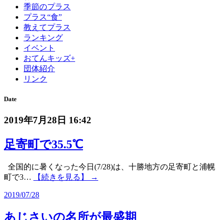
季節のプラス
プラス“食”
教えてプラス
ランキング
イベント
おてんキッズ+
団体紹介
リンク
Date
2019年7月28日 16:42
足寄町で35.5℃
全国的に暑くなった今日(7/28)は、十勝地方の足寄町と浦幌
町で3…
【続きを見る】 →
2019/07/28
あじさいの名所が最盛期