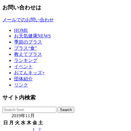
お問い合わせは
メールでのお問い合わせ
HOME
お天気健康NEWS
季節のプラス
プラス“食”
教えてプラス
ランキング
イベント
おてんキッズ+
団体紹介
リンク
サイト内検索
2019年11月
日
月
火
水
木
金
土
1
2