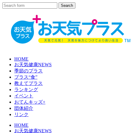
HOME
お天気健康NEWS
季節のプラス
プラス“食”
教えてプラス
ランキング
イベント
おてんキッズ+
団体紹介
リンク
HOME
お天気健康NEWS