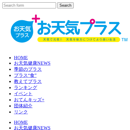
HOME
お天気健康NEWS
季節のプラス
プラス“食”
教えてプラス
ランキング
イベント
おてんキッズ+
団体紹介
リンク
HOME
お天気健康NEWS