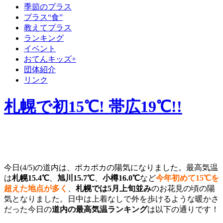
季節のプラス
プラス“食”
教えてプラス
ランキング
イベント
おてんキッズ+
団体紹介
リンク
札幌で初15℃! 帯広19℃!!
今日(4/5)の道内は、ポカポカの陽気になりました。最高気温
は
札幌15.4℃
、
旭川15.7℃
、
小樽16.0℃
など
今年初めて15℃を
超えた地点が多く
、
札幌では5月上旬並み
のお花見の頃の陽
気となりました。日中は上着なしで外を歩けるような暖かさ
だった今日の
道内の最高気温ランキング
は以下の通りです！