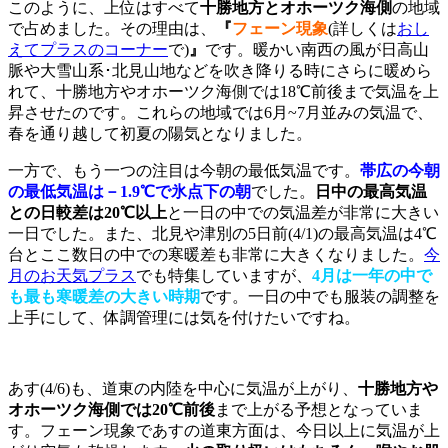
このように、上位はすべて
十勝地方とオホーツク海側
の地域
で占めました。その理由は、
『
フェーン現象
(詳しくは
おし
えてプラスのコーナー
で)
』
です。暖かい南西の風が日高山
脈や大雪山系･北見山地などを吹き降りる時にさらに暖めら
れて、十勝地方やオホーツク海側では18℃前後まで気温を上
昇させたのです。これらの地域では6月~7月並みの気温で、
春を通り越して初夏の陽気となりました。
一方で、もう一つの注目は今朝の最低気温です。
帯広の今朝
の最低気温は－1.9℃で氷点下の朝
でした。
日中の最高気温
との日較差は20℃以上
と一日の中での気温差が非常に大きい
一日でした。また、北見や津別の5日前(4/1)の最高気温は4℃
台とここ数日の中での寒暖差も非常に大きくなりました。
今
月のお天気プラス
でも特集していますが、
4月は一年の中で
も最も寒暖差の大きい時期
です。一日の中でも服装の調整を
上手にして、体調管理には気を付けたいですね。
あす(4/6)も、道東の内陸を中心に気温が上がり、
十勝地方や
オホーツク海側では20℃前後
まで上がる予想となっていま
す。フェーン現象であすの道東方面は、今日以上に気温が上