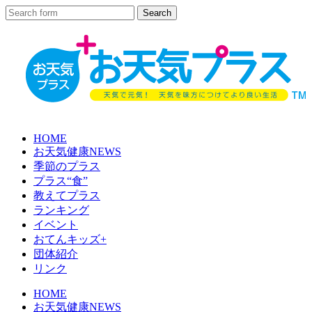
HOME
お天気健康NEWS
季節のプラス
プラス“食”
教えてプラス
ランキング
イベント
おてんキッズ+
団体紹介
リンク
HOME
お天気健康NEWS