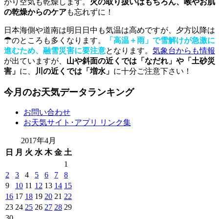
がり空気も乾燥します。
火の取り扱いはもちろん、喉やお肌
の乾燥からのケア
も忘れずに！
日本海側や道南は明日日中も気温は高めですが、夕方以降は
☂のところも多くなります。
「高温＋雨」で雪解けが急激に
進むため、融雪災害に要注意
となります。
気象台からも情報
が出ていますが、
山や斜面の近くでは「なだれ」や「土砂災
害」
に、
川の近くでは「増水」
に十分ご注意下さい！
今月のお天気データランキング
お問い合わせ
お天気サイト･アプリ リンク集
2017年4月
日
月
火
水
木
金
土
1
2
3
4
5
6
7
8
9
10
11
12
13
14
15
16
17
18
19
20
21
22
23
24
25
26
27
28
29
30