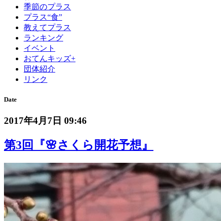
季節のプラス
プラス“食”
教えてプラス
ランキング
イベント
おてんキッズ+
団体紹介
リンク
Date
2017年4月7日 09:46
第3回『🌸さくら開花予想』