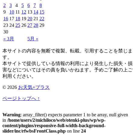
2
3
4
5
6
7
8
9
10
11
12
13
14
15
16
17
18
19
20
21
22
23
24
25
26
27
28
29
30
« 3月
5月 »
本サイトの内容を無断で複製、転載、引用することを禁じま
す。
本サイトで提供している情報の利用により発生した損失・損
害などについてはその責を負いかねます。予めご了解の上ご
利用ください。
© 2026
お天気+プラス
ページトップへ ↑
Warning
: array_filter() expects parameter 1 to be array, null given
in
/home/users/2/michiloco/web/otenki-plus/wp/wp-
content/plugins/responsive-full-width-background-
slider/inc/rfwbsFrontClass.php
on line
24