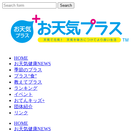
HOME
お天気健康NEWS
季節のプラス
プラス“食”
教えてプラス
ランキング
イベント
おてんキッズ+
団体紹介
リンク
HOME
お天気健康NEWS