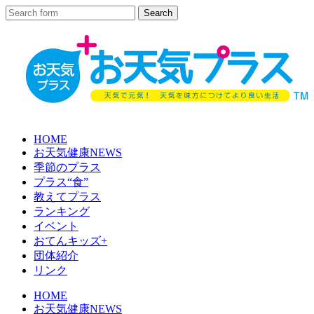
HOME
お天気健康NEWS
季節のプラス
プラス“食”
教えてプラス
ランキング
イベント
おてんキッズ+
団体紹介
リンク
HOME
お天気健康NEWS