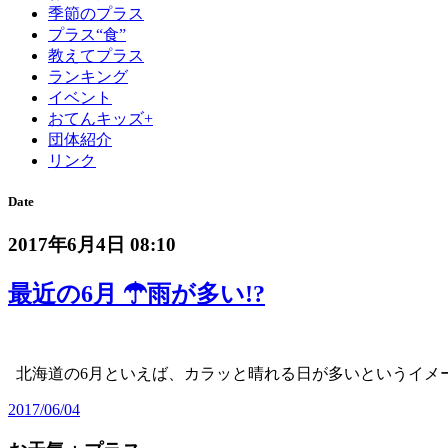
季節のプラス
プラス“食”
教えてプラス
ランキング
イベント
おてんキッズ+
団体紹介
リンク
Date
2017年6月4日 08:10
最近の6月 ☂雨が多い!?
北海道の6月といえば、カラッと晴れる日が多いというイメ
2017/06/04