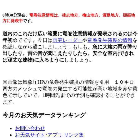
6時30分現在、
竜巻注意情報は、後志地方、檜山地方、渡島地方、胆振地
方に発表中
です。
道内のこれだけ広い範囲に竜巻注意情報が発表されるのは今
年初
めてです。今日は
雨雲レーダー
や
竜巻発生確度の情報
を
確認しながら過ごしましょう！もしも、
急に大粒の雨が降り
出したり、雷の音が聞こえたりしたら、安全な室内(できれ
ば頑丈な建物)に入るように
しましょう。
※画像は気象庁HPの竜巻発生確度の情報を引用 １０キロ
四方のメッシュで竜巻の発生する可能性が高い地域を赤や黄
色で示していて、1時間先までの予測を確認することができ
ます。
今月のお天気データランキング
お問い合わせ
お天気サイト･アプリ リンク集