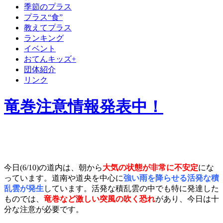
季節のプラス
プラス“食”
教えてプラス
ランキング
イベント
おてんキッズ+
団体紹介
リンク
竜巻注意情報発表中！
今日(6/10)の道内は、朝から
大気の状態が非常に不安定
にな
っています。道南や道央を中心に
強い雨を降らせる活発な積
乱雲が発生
しています。活発な積乱雲の中でも特に発達した
ものでは、
竜巻など激しい突風の吹く恐れ
があり、今日は十
分な注意が必要です。