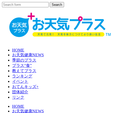
HOME
お天気健康NEWS
季節のプラス
プラス“食”
教えてプラス
ランキング
イベント
おてんキッズ+
団体紹介
リンク
HOME
お天気健康NEWS