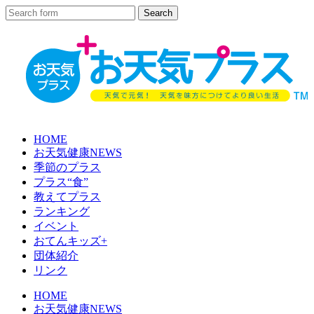
HOME
お天気健康NEWS
季節のプラス
プラス“食”
教えてプラス
ランキング
イベント
おてんキッズ+
団体紹介
リンク
HOME
お天気健康NEWS