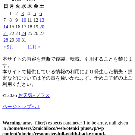
日
月
火
水
木
金
土
1
2
3
4
5
6
7
8
9
10
11
12
13
14
15
16
17
18
19
20
21
22
23
24
25
26
27
28
29
30
31
« 9月
11月 »
本サイトの内容を無断で複製、転載、引用することを禁じま
す。
本サイトで提供している情報の利用により発生した損失・損
害などについてはその責を負いかねます。予めご了解の上ご
利用ください。
© 2026
お天気+プラス
ページトップへ ↑
Warning
: array_filter() expects parameter 1 to be array, null given
in
/home/users/2/michiloco/web/otenki-plus/wp/wp-
content/plugins/responsive-full-width-background-