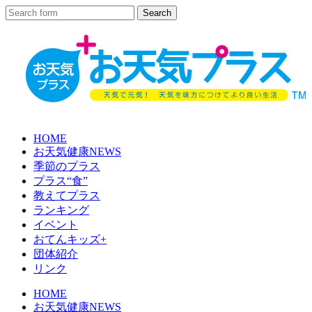
HOME
お天気健康NEWS
季節のプラス
プラス“食”
教えてプラス
ランキング
イベント
おてんキッズ+
団体紹介
リンク
HOME
お天気健康NEWS