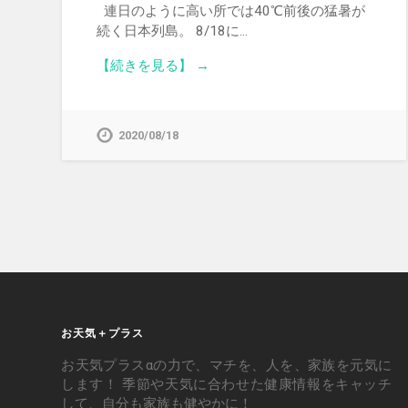
連日のように高い所では40℃前後の猛暑が
続く日本列島。 8/18に…
【続きを見る】 →
2020/08/18
お天気＋プラス
お天気プラスαの力で、マチを、人を、家族を元気に
します！ 季節や天気に合わせた健康情報をキャッチ
して、自分も家族も健やかに！