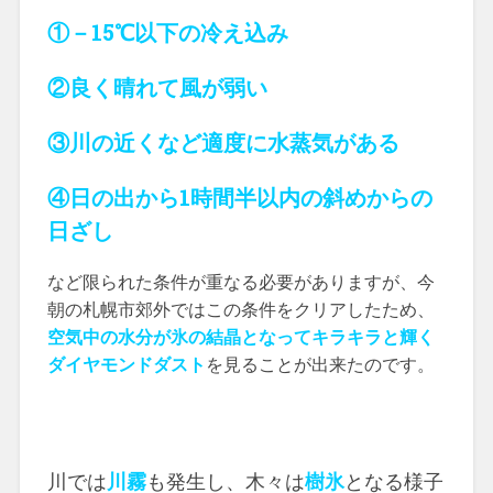
①－15℃以下の冷え込み
②良く晴れて風が弱い
③川の近くなど適度に水蒸気がある
④日の出から1時間半以内の斜めからの
日ざし
など限られた条件が重なる必要がありますが、今
朝の札幌市郊外ではこの条件をクリアしたため、
空気中の水分が氷の結晶となってキラキラと輝く
ダイヤモンドダスト
を見ることが出来たのです。
川では
川霧
も発生し、木々は
樹氷
となる様子