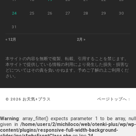
24
25
26
27
28
29
30
31
« 12月
2月 »
本サイトの内容を無断で複製、転載、引用することを禁じます。
本サイトで提供している情報の利用により発生した損失・損害な
どについてはその責を負いかねます。予めご了解の上ご利用くだ
さい。
© 2026
お天気+プラス
ページトップへ ↑
Warning
: array_filter() expects parameter 1 to be array, null
given in
/home/users/2/michiloco/web/otenki-plus/wp/wp-
content/plugins/responsive-full-width-background-
slider/inc/rfwbsFrontClass.php
on line
24