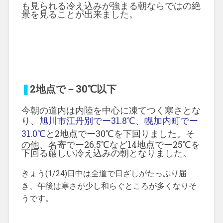
も見られる冷え込みが強まる朝ならではの絶
景を見ることが出来ました。
❚
2地点で－30℃以下
今朝の道内は内陸を中心に凍てつく寒さとな
り、
旭川市江丹別でー31.8℃
、
幌加内町でー
31.0℃
と2地点でー30℃を下回りました。そ
の他、名寄でー26.5℃など14地点でー25℃を
下回る厳しい冷え込みの朝となりました。
きょう(1/24)日中は全道で日ざしがたっぷり届
き、午後は寒さが少し和らぐところが多くなりそ
うです。