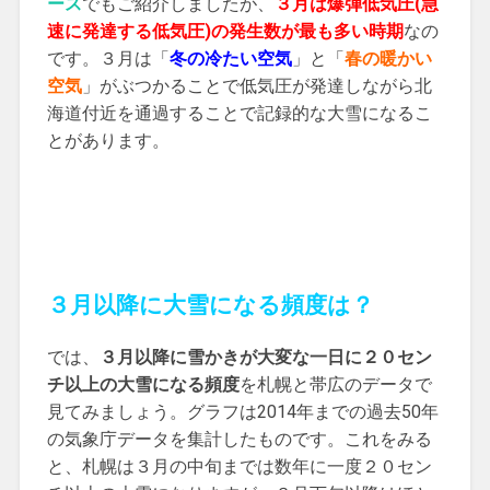
ース
でもご紹介しましたが、
３月は爆弾低気圧(急
速に発達する低気圧)の発生数が最も多い時期
なの
です。３月は「
冬の冷たい空気
」と「
春の暖かい
空気
」がぶつかることで低気圧が発達しながら北
海道付近を通過することで記録的な大雪になるこ
とがあります。
３月以降に大雪になる頻度は？
では、
３月以降に雪かきが大変な一日に２０セン
チ以上の大雪になる頻度
を札幌と帯広のデータで
見てみましょう。グラフは2014年までの過去50年
の気象庁データを集計したものです。これをみる
と、札幌は３月の中旬までは数年に一度２０セン