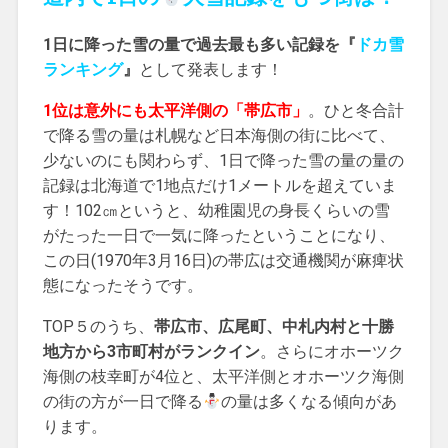
1日に降った雪の量で過去最も多い記録を『
ドカ雪
ランキング
』
として発表します！
1位は意外にも太平洋側の「帯広市」
。ひと冬合計
で降る雪の量は札幌など日本海側の街に比べて、
少ないのにも関わらず、1日で降った雪の量の量の
記録は北海道で1地点だけ1メートルを超えていま
す！102㎝というと、幼稚園児の身長くらいの雪
がたった一日で一気に降ったということになり、
この日(1970年3月16日)の帯広は交通機関が麻痺状
態になったそうです。
TOP５のうち、
帯広市、広尾町、中札内村と十勝
地方から3市町村がランクイン
。さらにオホーツク
海側の枝幸町が4位と、太平洋側とオホーツク海側
の街の方が一日で降る
の量は多くなる傾向があ
ります。