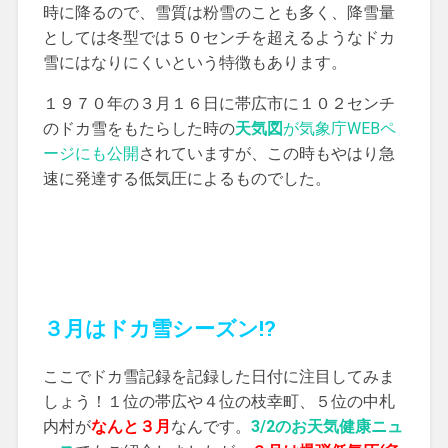
時に降るので、雪質は粉雪のことも多く、降雪量
としては冬型では５０センチを超えるようなドカ
雪にはなりにくいという特徴もあります。
１９７０年の３月１６日に帯広市に１０２センチ
のドカ雪をもたらした時の
天気図
が気象庁WEBペ
ージにも公開
されていますが、この時もやはり急
速に発達する低気圧によるものでした。
３月はドカ雪シーズン!?
ここでドカ雪記録を記録した日付に注目してみま
しょう！１位の帯広や４位の枝幸町、５位の中札
内村が
なんと３月
なんです。
3/2のお天気健康ニュ