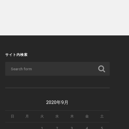
サイト内検索
2020年9月
日
月
火
水
木
金
土
1
2
3
4
5