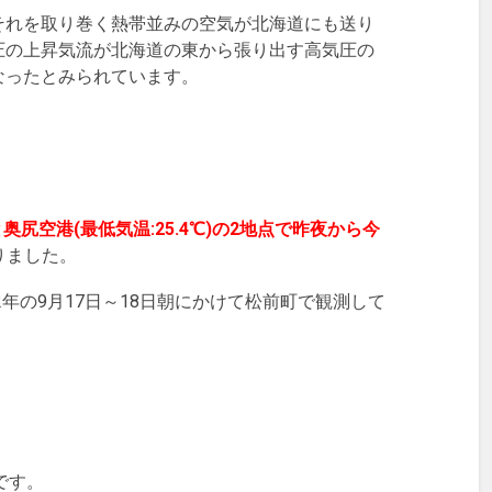
それを取り巻く熱帯並みの空気が北海道にも送り
圧の上昇気流が北海道の東から張り出す高気圧の
なったとみられています。
)と奥尻空港(最低気温:25.4℃)の2地点で昨夜から今
りました。
2年の9月17日～18日朝にかけて松前町で観測して
です。