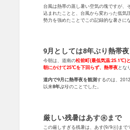
台風は熱帯の蒸し暑い空気の塊ですが、
込まれたことと、台風から変わった低気
勢力を強めたことでこの記録的な暑さに
9月としては8年ぶり熱帯夜
今朝は、道南の
松前町(最低気温:25.1℃
朝にかけて25℃を下回らず、熱帯夜
とな
道内で9月に熱帯夜を観測
するのは、201
以来
8年ぶり
のことでした。
厳しい残暑はあす㊌まで
この厳しすぎる残暑は、あす(9/9㊌)まで