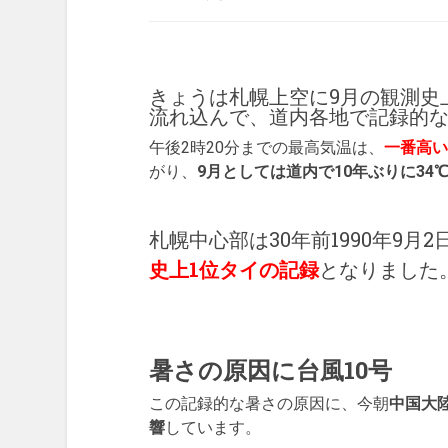
きょうは札幌上空に9月の観測史上最
流れ込んで、道内各地で記録的
午後2時20分までの最高気温は、
一番高い
がり、
9月としては道内で10年ぶりに34
札幌中心部は30年前1990年9月
史上1位タイの記録
となりました
暑さの原因に台風10号
この記録的な暑さの原因に、今朝
中国大
響
しています。